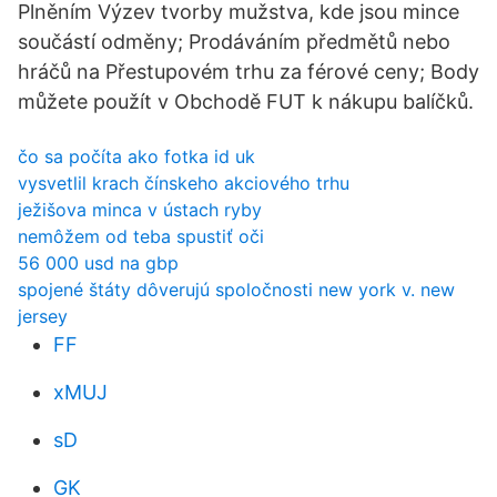
Plněním Výzev tvorby mužstva, kde jsou mince
součástí odměny; Prodáváním předmětů nebo
hráčů na Přestupovém trhu za férové ceny; Body
můžete použít v Obchodě FUT k nákupu balíčků.
čo sa počíta ako fotka id uk
vysvetlil krach čínskeho akciového trhu
ježišova minca v ústach ryby
nemôžem od teba spustiť oči
56 000 usd na gbp
spojené štáty dôverujú spoločnosti new york v. new
jersey
FF
xMUJ
sD
GK