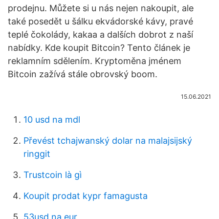
prodejnu. Můžete si u nás nejen nakoupit, ale
také posedět u šálku ekvádorské kávy, pravé
teplé čokolády, kakaa a dalších dobrot z naší
nabídky. Kde koupit Bitcoin? Tento článek je
reklamním sdělením. Kryptoměna jménem
Bitcoin zažívá stále obrovský boom.
15.06.2021
10 usd na mdl
Převést tchajwanský dolar na malajsijský
ringgit
Trustcoin là gì
Koupit prodat kypr famagusta
53usd na eur