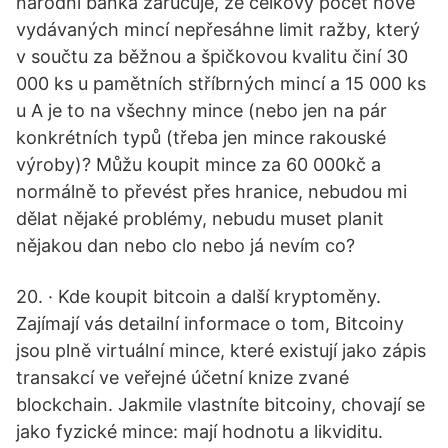
národní banka zaručuje, že celkový počet nově
vydávaných mincí nepřesáhne limit ražby, který
v součtu za běžnou a špičkovou kvalitu činí 30
000 ks u pamětních stříbrných mincí a 15 000 ks
u A je to na všechny mince (nebo jen na pár
konkrétních typů (třeba jen mince rakouské
výroby)? Můžu koupit mince za 60 000kč a
normálně to převést přes hranice, nebudou mi
dělat nějaké problémy, nebudu muset planit
nějakou dan nebo clo nebo já nevím co?
20. · Kde koupit bitcoin a další kryptoměny.
Zajímají vás detailní informace o tom, Bitcoiny
jsou plně virtuální mince, které existují jako zápis
transakcí ve veřejné účetní knize zvané
blockchain. Jakmile vlastníte bitcoiny, chovají se
jako fyzické mince: mají hodnotu a likviditu.