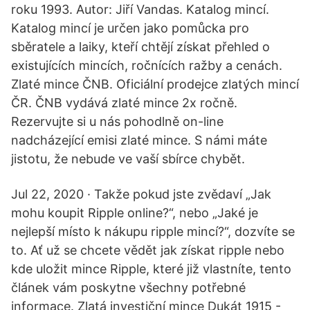
roku 1993. Autor: Jiří Vandas. Katalog mincí.
Katalog mincí je určen jako pomůcka pro
sběratele a laiky, kteří chtějí získat přehled o
existujících mincích, ročnících ražby a cenách.
Zlaté mince ČNB. Oficiální prodejce zlatých mincí
ČR. ČNB vydává zlaté mince 2x ročně.
Rezervujte si u nás pohodlně on-line
nadcházející emisi zlaté mince. S námi máte
jistotu, že nebude ve vaší sbírce chybět.
Jul 22, 2020 · Takže pokud jste zvědaví „Jak
mohu koupit Ripple online?“, nebo „Jaké je
nejlepší místo k nákupu ripple mincí?“, dozvíte se
to. Ať už se chcete vědět jak získat ripple nebo
kde uložit mince Ripple, které již vlastníte, tento
článek vám poskytne všechny potřebné
informace. Zlatá investiční mince Dukát 1915 -