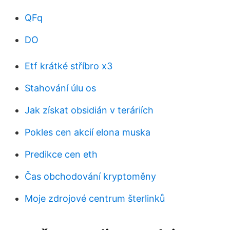
QFq
DO
Etf krátké stříbro x3
Stahování úlu os
Jak získat obsidián v teráriích
Pokles cen akcií elona muska
Predikce cen eth
Čas obchodování kryptoměny
Moje zdrojové centrum šterlinků